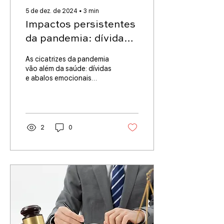
5 de dez. de 2024
∙
3
min
Impactos persistentes
da pandemia: dívidas
bancárias e
As cicatrizes da pandemia
fechamento de
vão além da saúde: dívidas
e abalos emocionais
empresas - Breve
desafiam famílias e
Análise das
empresas.
Consequências Atuais
2
0