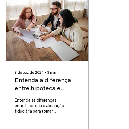
3 de out. de 2024
∙
3
min
Entenda a diferença
entre hipoteca e
alienação fiduciária.
Entenda as diferenças
Qual é a melhor para
entre hipoteca e alienação
fiduciária para tomar
você?
decisões financeiras
informadas e evitar
surpresas desagradáveis.