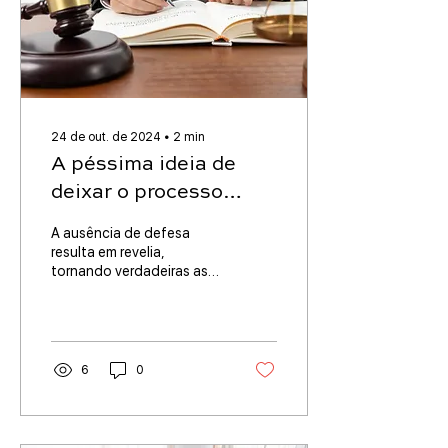
24 de out. de 2024
∙
2
min
A péssima ideia de
deixar o processo
correr sem defesa: o
A ausência de defesa
que é revelia e quais
resulta em revelia,
tornando verdadeiras as
são suas
alegações do autor.
consequências
6
0