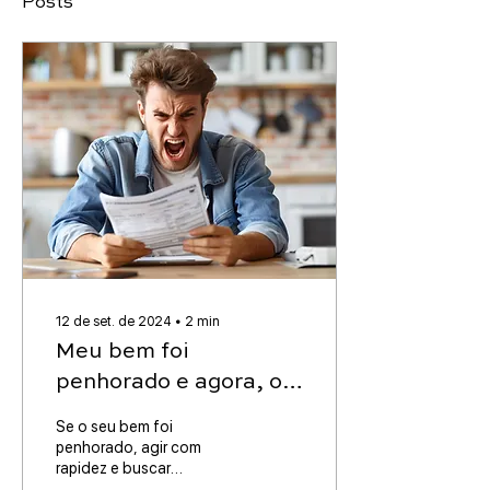
Posts
12 de set. de 2024
∙
2
min
Meu bem foi
penhorado e agora, o
que fazer?
Se o seu bem foi
penhorado, agir com
rapidez e buscar
orientação jurídica é