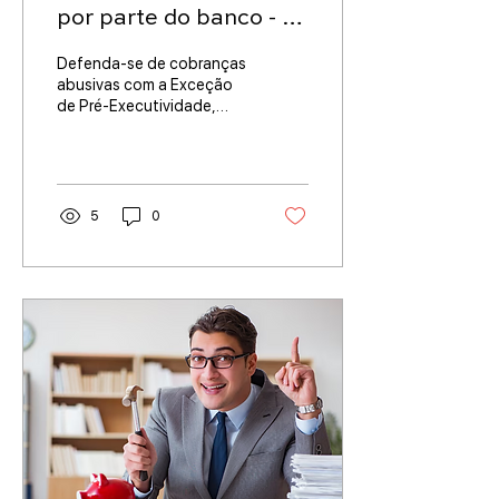
por parte do banco - O
que fazer?
Defenda-se de cobranças
abusivas com a Exceção
de Pré-Executividade,
uma ferramenta
processual eficaz para
barrar execuções injustas.
5
0