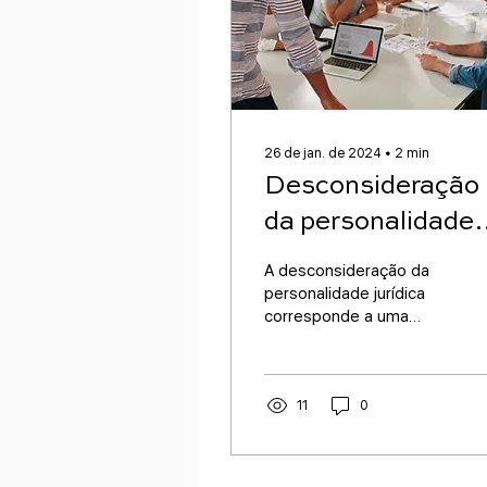
26 de jan. de 2024
∙
2
min
Desconsideração
da personalidade
jurídica: o que é e
A desconsideração da
quais as hipótese
personalidade jurídica
corresponde a uma
exceção legal.
11
0