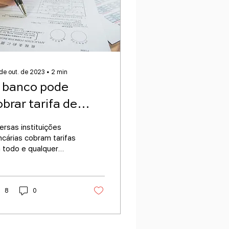
de out. de 2023
∙
2
min
 banco pode
obrar tarifa de
bertura de
ersas instituições
adastro em
ncárias cobram tarifas
 todo e qualquer
ontratos
ntrato. Essa cobrança
egal? E
ancários?
8
0