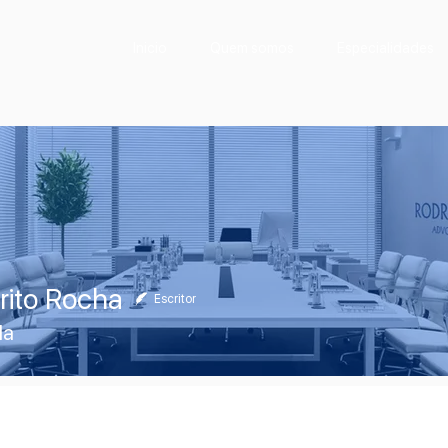
Inicio
Quem somos
Especialidades
rito Rocha
Escritor
da