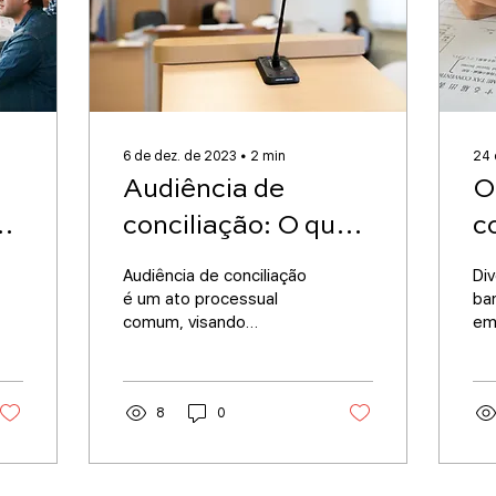
6 de dez. de 2023
∙
2
min
24 
Audiência de
O
conciliação: O que
c
é, para que serve e
a
Audiência de conciliação
Div
s?
quais as
c
é um ato processual
ba
comum, visando
em
consequências do
c
oportunizar às partes
co
resolução do conflito de
é l
não
b
forma amigável.
comparecimento
8
0