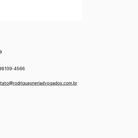
o
98109-4566
tato@rodriguesneriadvogados.com.br