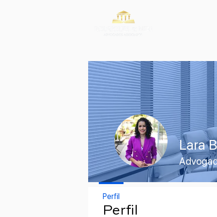
Lara B
Advoga
Perfil
Perfil