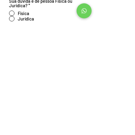
Sua dúvida é de pessoa Física ou
Jurídica?
*
Física
Jurídica
Concordo com os termos.
Ver
termos de uso
Enviar