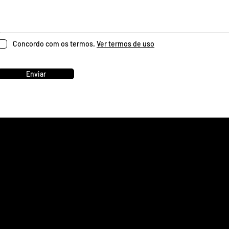
Concordo com os termos.
Ver termos de uso
Enviar
Menu
Contat
Inicio
62 
Sobre
con