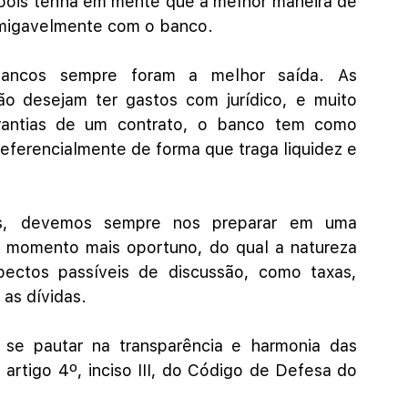
, pois tenha em mente que a melhor maneira de 
amigavelmente com o banco.
bancos sempre foram a melhor saída. As 
 não desejam ter gastos com jurídico, e muito 
rantias de um contrato, o banco tem como 
referencialmente de forma que traga liquidez e 
es, devemos sempre nos preparar em uma 
 momento mais oportuno, do qual a natureza 
pectos passíveis de discussão, como taxas, 
 as dívidas.
se pautar na transparência e harmonia das 
rtigo 4º, inciso III, do Código de Defesa do 