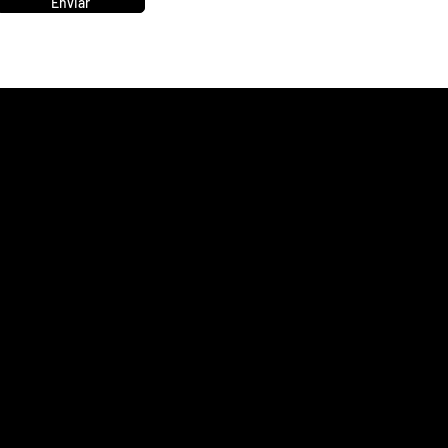
Enviar
Menu
Contat
Inicio
62 
Sobre
con
Especialidades
Equipe
Blog
Contato