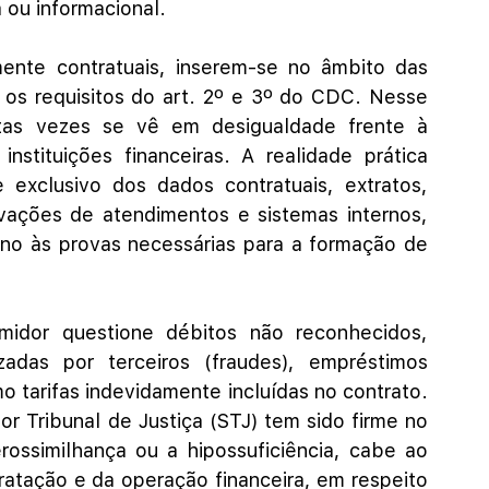
 ou informacional.
ente contratuais, inserem-se no âmbito das 
s requisitos do art. 2º e 3º do CDC. Nesse 
tas vezes se vê em desigualdade frente à 
stituições financeiras. A realidade prática 
xclusivo dos dados contratuais, extratos, 
vações de atendimentos e sistemas internos, 
eno às provas necessárias para a formação de 
dor questione débitos não reconhecidos, 
zadas por terceiros (fraudes), empréstimos 
 tarifas indevidamente incluídas no contrato. 
or Tribunal de Justiça (STJ) tem sido firme no 
ossimilhança ou a hipossuficiência, cabe ao 
atação e da operação financeira, em respeito 