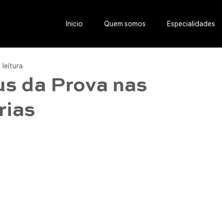
Inicio
Quem somos
Especialidades
 leitura
us da Prova nas
rias