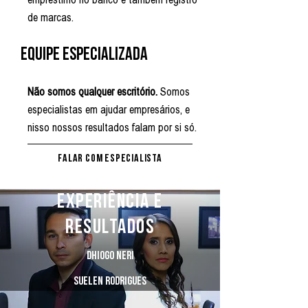
de marcas.
Equipe esPecializada
Não somos qualquer escritório.
Somos
especialistas em ajudar empresários, e
nisso nossos resultados falam por si só.
Falar com especialista
experiência e
aTENDIMENTO VELOZ
resultados
Somos rápido no atendimento.
Priorizamos de fato a experiência do
dhiogo neri
cliente e trabalhamos duro para chegar ao
suelen rodrigues
melhor resultado.